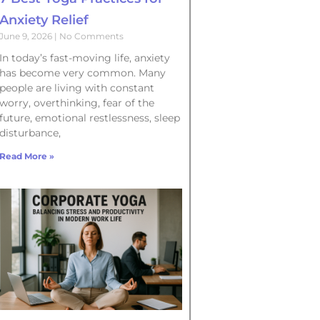
Anxiety Relief
June 9, 2026
No Comments
In today’s fast-moving life, anxiety
has become very common. Many
people are living with constant
worry, overthinking, fear of the
future, emotional restlessness, sleep
disturbance,
Read More »