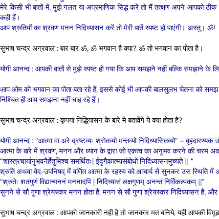
मेरे किसी भी बातों में, मुझे गलत या अप्रमाणिक सिद्ध करें तो मैं तत्क्षण अपने आपको ठी
कही हैं।
आप श्रुतियों का श्रवण मनन निदिध्यासन करें तो मेरी बातें स्पष्ट हो पाएंगी। अस्तु। ॐ!
सुभाष चन्द्र अग्रवाल : बार बार ॐ, ॐ भगवान है क्या? ॐ तो भगवान का पोता है।
योगी आनन्द : आपकी बातों से मुझे स्पष्ट हो गया कि आप समझने नहीं बल्कि समझाने के लिए
आप ओम को भगवान का पोता बता रहे हैं, इससे कोई भी आपकी बालसुलभ चेतना को समझ
निश्चित ही आप समझना नहीं चाह रहे हैं।
सुभाष चन्द्र अग्रवाल : कृपया निद्धियासन के बारे मे बतावेंगे ये क्या होता है?
योगी आनन्द : “आत्मा वा अरे द्रष्टव्यः श्रोतव्यो मन्तव्यो निदिध्यासितव्यो” – बृहदारण्यक
आत्मा के बारे में श्रवण, मनन और ध्यान के द्वारा जो एकत्व का अनुभव करने की चरम अवस
“शास्त्रचार्यानुभवनैर्हेतुभिश्च समर्थितः| ईदृगैकात्म्यसंबोधो निदिध्यासनमुच्यते || “
श्रुति अथवा वेद-उपनिषद् में वर्णित आत्मा के रहस्य को आचार्य से सुनकर उस स्थिति में
“श्रुतेः शतगुणं विद्यान्मननं मननादपि | निदिध्यासं लक्षगुणम् अनन्तं निर्विकल्पकम् ||”
सुनने से सौ गुणा श्रेयस्कर मनन होता है, मनन से सौ गुणा श्रेयस्कर निदिध्यासन है, और 
सुभाष चन्द्र अग्रवाल : आपको जानकारी नही है तो जानकार मत बनिये, यही आपकी विमूढत