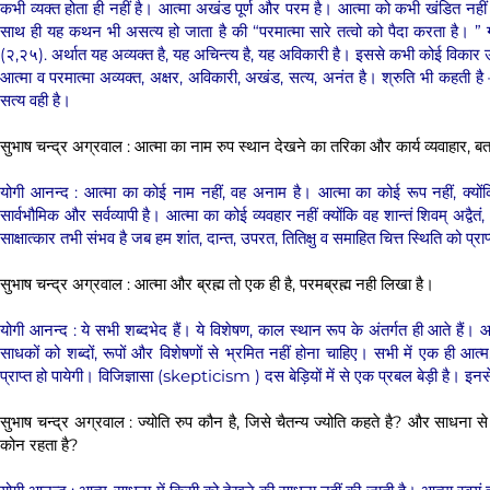
कभी व्यक्त होता ही नहीं है। आत्मा अखंड पूर्ण और परम है। आत्मा को कभी खंडित नही
साथ ही यह कथन भी असत्य हो जाता है की “परमात्मा सारे तत्वो को पैदा करता है। ” गीता
(२,२५). अर्थात यह अव्यक्त है, यह अचिन्त्य है, यह अविकारी है। इससे कभी कोई विकार उ
आत्मा व परमात्मा अव्यक्त, अक्षर, अविकारी, अखंड, सत्य, अनंत है। श्रुति भी कहती है – अ
सत्य वही है।
सुभाष चन्द्र अग्रवाल : आत्मा का नाम रुप स्थान देखने का तरिका और कार्य व्यवाहार, बत
योगी आनन्द : आत्मा का कोई नाम नहीं, वह अनाम है। आत्मा का कोई रूप नहीं, क्यों
सार्वभौमिक और सर्वव्यापी है। आत्मा का कोई व्यवहार नहीं क्योंकि वह शान्तं शिवम् अद्वै
साक्षात्कार तभी संभव है जब हम शांत, दान्त, उपरत, तितिक्षु व समाहित चित्त स्थिति को प्राप
सुभाष चन्द्र अग्रवाल : आत्मा और ब्रह्म तो एक ही है, परमब्रह्म नही लिखा है।
योगी आनन्द : ये सभी शब्दभेद हैं। ये विशेषण, काल स्थान रूप के अंतर्गत ही आते हैं। आत्
साधकों को शब्दों, रूपों और विशेषणों से भ्रमित नहीं होना चाहिए। सभी में एक ही आत्म
प्राप्त हो पायेगी। विजिज्ञासा (skepticism ) दस बेड़ियों में से एक प्रबल बेड़ी है। इन
सुभाष चन्द्र अग्रवाल : ज्योति रुप कौन है, जिसे चैतन्य ज्योति कहते है? और साधना से
कोन रहता है?